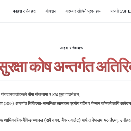
फाइदा र सेवाहरू
योगदान
बारम्बार सोधिने प्रश्नहरू
आफ्नो SSF ID 
फाइदा र सेवाहरू
रक्षा कोष अन्तर्गत अतिर
ने योगदानकर्ताहरूले
बीमा योजनामा १०%
छुट पाउनेछन्।
ोष (SSF) अन्तर्गत
चिकित्सा-सम्बन्धित लाभहरू प्रयोग गर्दैन
र
पेन्सन कोषको लागि आवेदन
% आधिकारिक बैंकिङ च्यानल (सबै नगद, बैंक र वालेट)
मार्फत
नेपालमा पठाउँछन्,
उनीहर