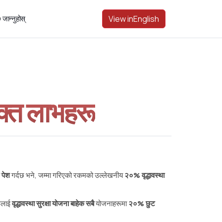
जान्नुहोस्
View in
English
िक्त लाभहरू
 पेश
गर्दछ भने, जम्मा गरिएको रकमको उल्लेखनीय
२०% वृद्धावस्था
ूलाई
वृद्धावस्था सुरक्षा योजना बाहेक सबै
योजनाहरूमा
२०% छुट