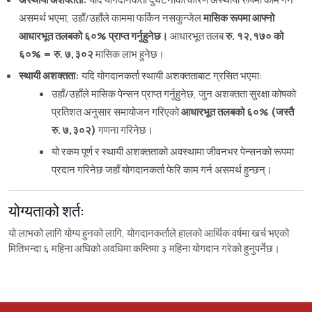
असमर्थ भएमा, उहाँ/उहाँले काममा फर्किन नसकुन्जेल
मासिक रूपमा आफ्नो
आधारभूत तलबको ६०% प्राप्त गर्नुहुनेछ।
आधारभूत तलब
रु. १२,१७० को
६०% = रु. ७,३०२
मासिक लाभ हुनेछ।
स्थायी अशक्तता:
यदि योगदानकर्ता स्थायी अशक्तताबाट ग्रसित भएमा:
उहाँ/उहाँले मासिक पेन्सन प्राप्त गर्नुहुनेछ, जुन अशक्तता सुरक्षा कोषको
प्रतिशत अनुसार समायोजन गरिएको
आधारभूत तलबको ६०% (जस्तै
रु. ७,३०२)
गणना गरिनेछ।
यो रकम पूर्ण र स्थायी अशक्तताको अवस्थामा जीवनभर पेन्सनको रूपमा
प्रदान गरिनेछ जहाँ योगदानकर्ता फेरि काम गर्न असमर्थ हुन्छन्।
योग्यताको शर्त:
यो लाभको लागि योग्य हुनको लागि, योगदानकर्ताले हालको आर्थिक वर्षमा खर्च भएको
मितिभन्दा ६ महिना अघिको अवधिमा कम्तिमा ३ महिना योगदान गरेको हुनुपर्नेछ।